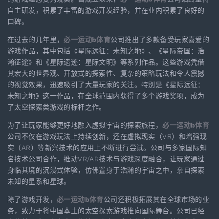
自主研发，积累了丰富的游戏开发经验，并在业内积累了良好的
口碑。
在过去的几年里，
必一运动b体育
公司推出了多款备受玩家喜爱的
游戏作品，其中包括《星际远征：未知之地》、《星际帝国：浩
瀚征途》和《星际遗迹：星际文明》等系列作品。这些游戏凭借
其宏大的世界观、开放式的探索性、复杂的策略玩法和令人震撼
的视觉效果，迅速吸引了大量玩家的关注。特别是《星际远征：
未知之地》这一作品，在全球范围内获得了多个游戏奖项，成为
了太空探索类游戏的标杆之作。
为了让玩家能够更好地融入虚拟宇宙的探索旅程，
必一运动b体育
公司不仅在游戏玩法上持续创新，还在虚拟现实（VR）和增强现
实（AR）等新兴技术的应用上不断进行尝试。公司与多家国际知
名技术公司合作，推动VR/AR技术与游戏深度融合，让玩家通过
身临其境的沉浸式体验，仿佛置身于浩瀚的宇宙之中，亲自探索
未知的星系和星球。
除了游戏开发，
必一运动b体育
公司还积极拓展其在全球市场的业
务，致力于将中国本土的太空探索游戏推向国际舞台。公司已经