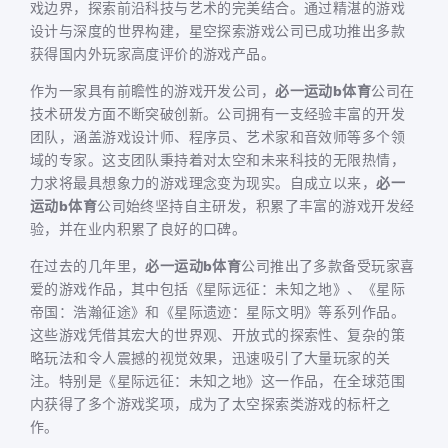
戏边界，探索前沿科技与艺术的完美结合。通过精湛的游戏
设计与深度的世界构建，星空探索游戏公司已成功推出多款
获得国内外玩家高度评价的游戏产品。
作为一家具有前瞻性的游戏开发公司，
必一运动b体育
公司在
技术研发方面不断突破创新。公司拥有一支经验丰富的开发
团队，涵盖游戏设计师、程序员、艺术家和音效师等多个领
域的专家。这支团队秉持着对太空和未来科技的无限热情，
力求将最具想象力的游戏理念变为现实。自成立以来，
必一
运动b体育
公司始终坚持自主研发，积累了丰富的游戏开发经
验，并在业内积累了良好的口碑。
在过去的几年里，
必一运动b体育
公司推出了多款备受玩家喜
爱的游戏作品，其中包括《星际远征：未知之地》、《星际
帝国：浩瀚征途》和《星际遗迹：星际文明》等系列作品。
这些游戏凭借其宏大的世界观、开放式的探索性、复杂的策
略玩法和令人震撼的视觉效果，迅速吸引了大量玩家的关
注。特别是《星际远征：未知之地》这一作品，在全球范围
内获得了多个游戏奖项，成为了太空探索类游戏的标杆之
作。