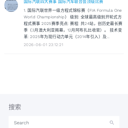
国际汽联四大赛事 国际汽车联合会顶级比赛
1. 国际汽联世界一级方程式锦标赛（FIA Formula One
World Championship） 级别: 全球最高级别开轮式方
程式赛事 2025赛季亮点: 赛程: 共24站，创历史最长赛
季（3月澳大利亚揭幕，12月阿布扎比收官）。 技术变
革: 2025年为现行动力单元（2014年引入）及...
2026-06-01 23:12:21
搜索
Search